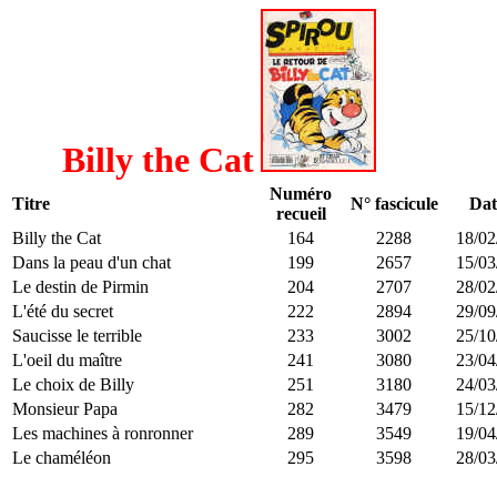
Billy the Cat
Numéro
Titre
N° fascicule
Dat
recueil
Billy the Cat
164
2288
18/02
Dans la peau d'un chat
199
2657
15/03
Le destin de Pirmin
204
2707
28/02
L'été du secret
222
2894
29/09
Saucisse le terrible
233
3002
25/10
L'oeil du maître
241
3080
23/04
Le choix de Billy
251
3180
24/03
Monsieur Papa
282
3479
15/12
Les machines à ronronner
289
3549
19/04
Le chaméléon
295
3598
28/03