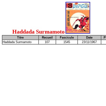
Haddada Surmamoto
Titre
Recueil
Fascicule
Date
P
Haddada Surmamoto
107
1545
23/11/1967