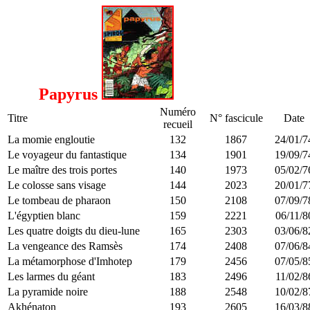
Papyrus
Numéro
Titre
N° fascicule
Date
recueil
La momie engloutie
132
1867
24/01/7
Le voyageur du fantastique
134
1901
19/09/7
Le maître des trois portes
140
1973
05/02/7
Le colosse sans visage
144
2023
20/01/7
Le tombeau de pharaon
150
2108
07/09/7
L'égyptien blanc
159
2221
06/11/8
Les quatre doigts du dieu-lune
165
2303
03/06/8
La vengeance des Ramsès
174
2408
07/06/8
La métamorphose d'Imhotep
179
2456
07/05/8
Les larmes du géant
183
2496
11/02/8
La pyramide noire
188
2548
10/02/8
Akhénaton
193
2605
16/03/8