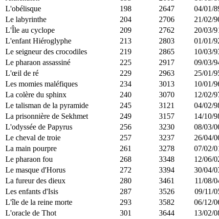
L'obélisque
198
2647
04/01/8
Le labyrinthe
204
2706
21/02/9
L'Île au cyclope
209
2762
20/03/9
L'enfant Hiéroglyphe
213
2803
01/01/9
Le seigneur des crocodiles
219
2865
10/03/9
Le pharaon assassiné
225
2917
09/03/9
L'œil de ré
229
2963
25/01/9
Les momies maléfiques
234
3013
10/01/9
La colère du sphinx
240
3070
12/02/9
Le talisman de la pyramide
245
3121
04/02/9
La prisonnière de Sekhmet
249
3157
14/10/9
L'odyssée de Papyrus
256
3230
08/03/0
Le cheval de troie
257
3237
26/04/0
La main pourpre
261
3278
07/02/0
Le pharaon fou
268
3348
12/06/0
Le masque d'Horus
272
3394
30/04/0
La fureur des dieux
280
3461
11/08/0
Les enfants d'Isis
287
3526
09/11/0
L'île de la reine morte
293
3582
06/12/0
L'oracle de Thot
301
3644
13/02/0