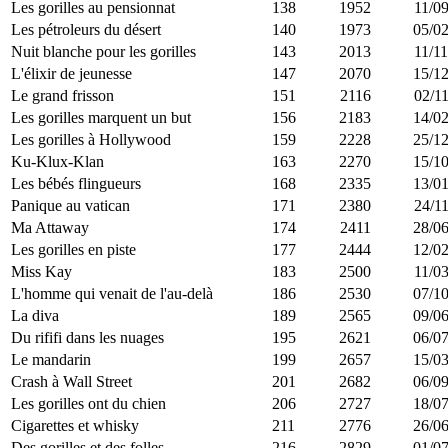
Les gorilles au pensionnat
138
1952
11/09
Les pétroleurs du désert
140
1973
05/02
Nuit blanche pour les gorilles
143
2013
11/11
L'élixir de jeunesse
147
2070
15/12
Le grand frisson
151
2116
02/11
Les gorilles marquent un but
156
2183
14/02
Les gorilles à Hollywood
159
2228
25/12
Ku-Klux-Klan
163
2270
15/10
Les bébés flingueurs
168
2335
13/01
Panique au vatican
171
2380
24/11
Ma Attaway
174
2411
28/06
Les gorilles en piste
177
2444
12/02
Miss Kay
183
2500
11/03
L'homme qui venait de l'au-delà
186
2530
07/10
La diva
189
2565
09/06
Du rififi dans les nuages
195
2621
06/07
Le mandarin
199
2657
15/03
Crash à Wall Street
201
2682
06/09
Les gorilles ont du chien
206
2727
18/07
Cigarettes et whisky
211
2776
26/06
Des gorilles et des folles
216
2829
01/07