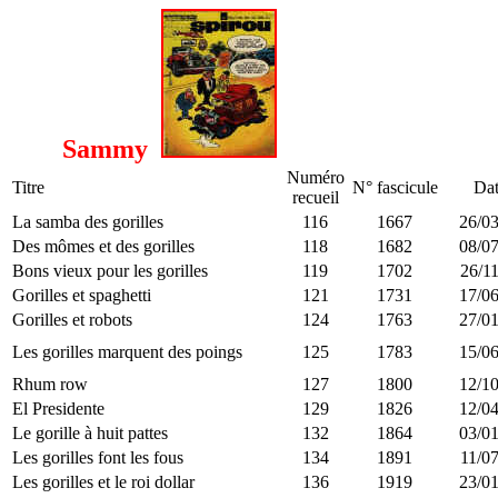
Sammy
Numéro
Titre
N° fascicule
Da
recueil
La samba des gorilles
116
1667
26/03
Des mômes et des gorilles
118
1682
08/07
Bons vieux pour les gorilles
119
1702
26/11
Gorilles et spaghetti
121
1731
17/06
Gorilles et robots
124
1763
27/01
Les gorilles marquent des poings
125
1783
15/06
Rhum row
127
1800
12/10
El Presidente
129
1826
12/04
Le gorille à huit pattes
132
1864
03/01
Les gorilles font les fous
134
1891
11/07
Les gorilles et le roi dollar
136
1919
23/01