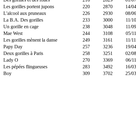
Les gorilles portent jupons
220
2870
14/04
L'alcool aux pruneaux
226
2930
08/06
La B.A. Des gorilles
233
3000
11/10
Un gorille en cage
238
3048
11/09
Mae West
244
3108
05/11
Les gorilles mènent la danse
249
3161
11/11
Papy Day
257
3236
19/04
Deux gorilles à Paris
258
3251
02/08
Lady O
270
3369
06/11
Les pépées flingueuses
283
3492
16/03
Boy
309
3702
25/03