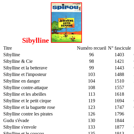
Sibylline
Titre
Numéro recueil
N° fascicule
Sibylline
96
1403
Sibylline & Cie
98
1421
Sibylline et la betterave
99
1443
Sibylline et l'imposteur
103
1488
Sibylline en danger
104
1510
Sibylline contre-attaque
108
1557
Sibylline et les abeilles
113
1618
Sibylline et le petit cirque
119
1694
Sibylline et la baguette rose
123
1747
Sibylline contre les pirates
126
1796
Gudu s'évade
130
1844
Sibylline s'envole
133
1877
Sibylline et le coucou
135
1913